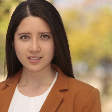
es de interés
Lo más buscado
antes
Carreras
Derecho
aciones
Prepa ITESO
E
Becas
ho
Sustentabilidad