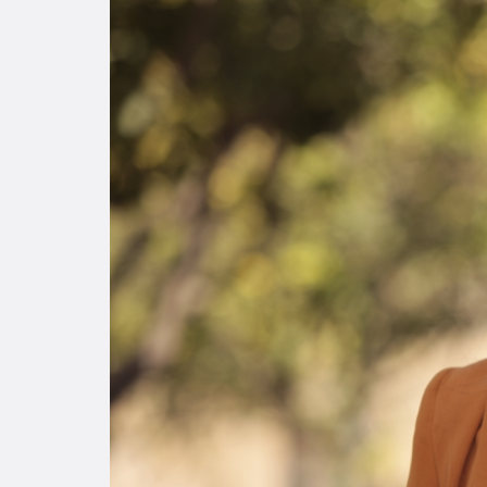
Enlac
Aspir
Becas
Gradu
CRUC
Derec