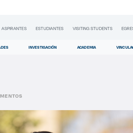
ASPIRANTES
ESTUDIANTES
VISITING STUDENTS
EGRE
ADES
INVESTIGACIÓN
ACADEMIA
VINCULA
lora sitios web, programas académicos, actividades y noti
AMENTOS
Diplomados y Cursos
|